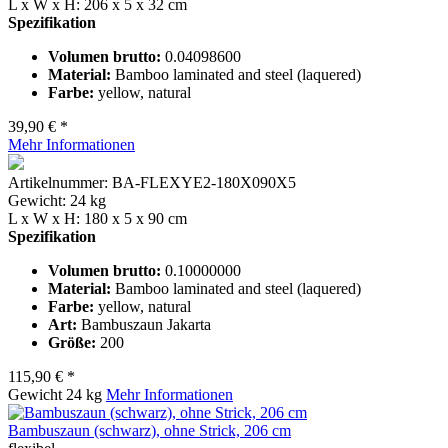
L x W x H: 206 x 5 x 32 cm
Spezifikation
Volumen brutto:
0.04098600
Material:
Bamboo laminated and steel (laquered)
Farbe:
yellow, natural
39,90 € *
Mehr Informationen
Artikelnummer: BA-FLEXYE2-180X090X5
Gewicht: 24 kg
L x W x H: 180 x 5 x 90 cm
Spezifikation
Volumen brutto:
0.10000000
Material:
Bamboo laminated and steel (laquered)
Farbe:
yellow, natural
Art:
Bambuszaun Jakarta
Größe:
200
115,90 € *
Gewicht
24 kg
Mehr Informationen
Bambuszaun (schwarz), ohne Strick, 206 cm