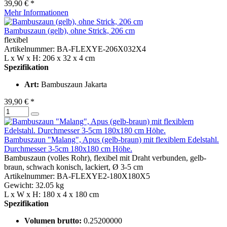
39,90 € *
Mehr Informationen
Bambuszaun (gelb), ohne Strick, 206 cm
flexibel
Artikelnummer: BA-FLEXYE-206X032X4
L x W x H: 206 x 32 x 4 cm
Spezifikation
Art:
Bambuszaun Jakarta
39,90 € *
Bambuszaun "Malang", Apus (gelb-braun) mit flexiblem Edelstahl.
Durchmesser 3-5cm 180x180 cm Höhe.
Bambuszaun (volles Rohr), flexibel mit Draht verbunden, gelb-
braun, schwach konisch, lackiert, Ø 3-5 cm
Artikelnummer: BA-FLEXYE2-180X180X5
Gewicht: 32.05 kg
L x W x H: 180 x 4 x 180 cm
Spezifikation
Volumen brutto:
0.25200000