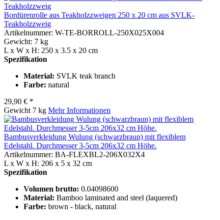
Bordürenrolle aus Teakholzzweigen 250 x 20 cm aus SVLK-
Teakholzzweig
Artikelnummer: W-TE-BORROLL-250X025X004
Gewicht: 7 kg
L x W x H: 250 x 3.5 x 20 cm
Spezifikation
Material:
SVLK teak branch
Farbe:
natural
29,90 € *
Gewicht
7 kg
Mehr Informationen
Bambusverkleidung Wulung (schwarzbraun) mit flexiblem
Edelstahl. Durchmesser 3-5cm 206x32 cm Höhe.
Artikelnummer: BA-FLEXBL2-206X032X4
L x W x H: 206 x 5 x 32 cm
Spezifikation
Volumen brutto:
0.04098600
Material:
Bamboo laminated and steel (laquered)
Farbe:
brown - black, natural