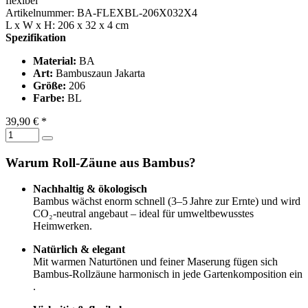
flexibel
Artikelnummer: BA-FLEXBL-206X032X4
L x W x H: 206 x 32 x 4 cm
Spezifikation
Material:
BA
Art:
Bambuszaun Jakarta
Größe:
206
Farbe:
BL
39,90 € *
Warum Roll-Zäune aus Bambus?
Nachhaltig & ökologisch
Bambus wächst enorm schnell (3–5 Jahre zur Ernte) und wird
CO₂-neutral angebaut – ideal für umweltbewusstes
Heimwerken
.
Natürlich & elegant
Mit warmen Naturtönen und feiner Maserung fügen sich
Bambus-Rollzäune harmonisch in jede Gartenkomposition ein
.