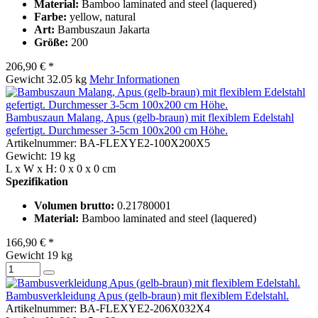
Material:
Bamboo laminated and steel (laquered)
Farbe:
yellow, natural
Art:
Bambuszaun Jakarta
Größe:
200
206,90 € *
Gewicht
32.05 kg
Mehr Informationen
Bambuszaun Malang, Apus (gelb-braun) mit flexiblem Edelstahl
gefertigt. Durchmesser 3-5cm 100x200 cm Höhe.
Artikelnummer: BA-FLEXYE2-100X200X5
Gewicht: 19 kg
L x W x H: 0 x 0 x 0 cm
Spezifikation
Volumen brutto:
0.21780001
Material:
Bamboo laminated and steel (laquered)
166,90 € *
Gewicht
19 kg
Bambusverkleidung Apus (gelb-braun) mit flexiblem Edelstahl.
Artikelnummer: BA-FLEXYE2-206X032X4