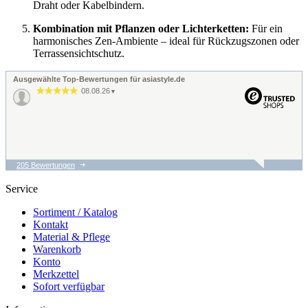
Draht oder Kabelbindern
.
Kombination mit Pflanzen oder Lichterketten:
Für ein
harmonisches Zen-Ambiente – ideal für Rückzugszonen oder
Terrassensichtschutz
.
Ausgewählte Top-Bewertungen für asiastyle.de
08.08.26
▼
205 Bewertungen
07.08.26
▼
Fahnen OK.
Service
Teleskopstange
funktional,aber zu teuer !
Sortiment / Katalog
Kontakt
Material & Pflege
04.08.26
Warenkorb
▼
Gute Qualität zum
Konto
vernünftigen Preis !
Merkzettel
Sofort verfügbar