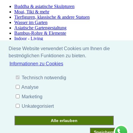
Buddha & asiatische Skulpturen
Moai, Tiki & mehr
Tierfiguren, klassische & andere Statuen
Wasser im Garten
Asiatische Gartengestaltung
Bambus-Rohre & Elemente
Indoor - Living
Unikate im Lager-Java
Diese Website verwendet Cookies um Ihnen die
Edelrost von Saremo
Zubehör & Pflege
bestmöglichen Funktionen zu bieten.
Rabattaktionen
Informationen zu Cookies
Ausstellung
Besonders & Einzigartig - Unikate
Yoga - Linie
Technisch notwendig
EYEBRIGHT - stonecraft
Lagerräumung
Analyse
Marketing
Facebook
Instagram
Unkategorisiert
Pinterest
YouTube
Alle erlauben
*
inkl. MwSt., zzgl.
Versandkosten
Asiastyle Shop | Garten – Steinkunst – Buddha-Skulpturen –
Speichern