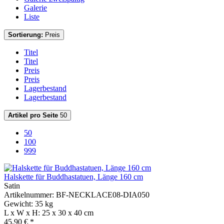
Galerie
Liste
Sortierung:
Preis
Titel
Titel
Preis
Preis
Lagerbestand
Lagerbestand
Artikel pro Seite
50
50
100
999
Halskette für Buddhastatuen, Länge 160 cm
Satin
Artikelnummer: BF-NECKLACE08-DIA050
Gewicht: 35 kg
L x W x H: 25 x 30 x 40 cm
45,90 € *