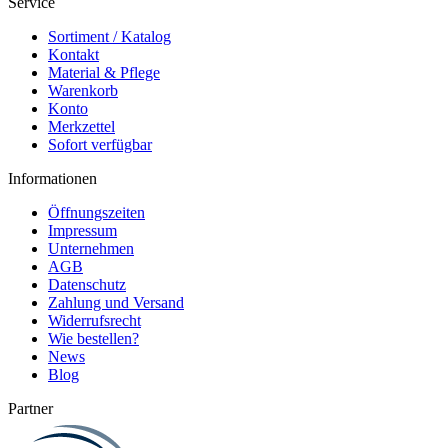
Service
Teleskopstange
funktional,aber zu teuer !
Sortiment / Katalog
Kontakt
Material & Pflege
04.08.26
Warenkorb
▼
Gute Qualität zum
Konto
vernünftigen Preis !
Merkzettel
Sofort verfügbar
Informationen
Öffnungszeiten
Impressum
Unternehmen
AGB
Datenschutz
Zahlung und Versand
Widerrufsrecht
Wie bestellen?
News
Blog
Partner