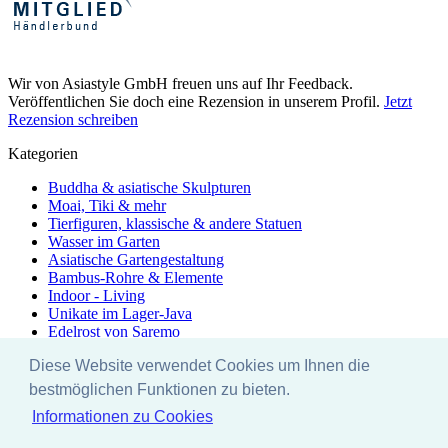
Wir von Asiastyle GmbH freuen uns auf Ihr Feedback.
Veröffentlichen Sie doch eine Rezension in unserem Profil.
Jetzt
Rezension schreiben
Kategorien
Buddha & asiatische Skulpturen
Moai, Tiki & mehr
Tierfiguren, klassische & andere Statuen
Wasser im Garten
Asiatische Gartengestaltung
Bambus-Rohre & Elemente
Indoor - Living
Unikate im Lager-Java
Edelrost von Saremo
Zubehör & Pflege
Diese Website verwendet Cookies um Ihnen die
Rabattaktionen
Ausstellung
bestmöglichen Funktionen zu bieten.
Besonders & Einzigartig - Unikate
Informationen zu Cookies
Yoga - Linie
EYEBRIGHT - stonecraft