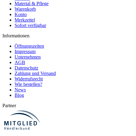
Material & Pflege
01.08.26
...
Warenkorb
▼
Super schneller Versand
Konto
und super verpackt... Eine
Merkzettel
tolle Ware zu einem
erschwinglichen Preis,
Sofort verfügbar
gerne wieder viel…
Informationen
Öffnungszeiten
Impressum
Unternehmen
AGB
Datenschutz
Zahlung und Versand
Widerrufsrecht
Wie bestellen?
News
Blog
Partner