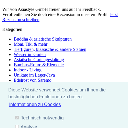
Wir von Asiastyle GmbH freuen uns auf Ihr Feedback.
Veröffentlichen Sie doch eine Rezension in unserem Profil.
Jetzt
Rezension schreiben
Kategorien
Buddha & asiatische Skulpturen
Moai, Tiki & mehr
Tierfiguren, klassische & andere Statuen
Wasser im Garten
Asiatische Gartengestaltung
Bambus-Rohre & Elemente
Indoor - Living
Unikate im Lager-Java
Edelrost von Saremo
Zubehör & Pflege
Diese Website verwendet Cookies um Ihnen die
Rabattaktionen
Ausstellung
bestmöglichen Funktionen zu bieten.
Besonders & Einzigartig - Unikate
Informationen zu Cookies
Yoga - Linie
EYEBRIGHT - stonecraft
Lagerräumung
Technisch notwendig
Facebook
Analyse