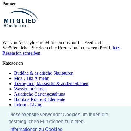
Partner
Wir von Asiastyle GmbH freuen uns auf Ihr Feedback.
Veröffentlichen Sie doch eine Rezension in unserem Profil.
Jetzt
Rezension schreiben
Kategorien
Buddha & asiatische Skulpturen
Moai, Tiki & mehr
Tierfiguren, klassische & andere Statuen
Wasser im Garten
Asiatische Gartengestaltung
Bambus-Rohre & Elemente
Indoor - Living
Unikate im Lager-Java
Diese Website verwendet Cookies um Ihnen die
Edelrost von Saremo
Zubehör & Pflege
bestmöglichen Funktionen zu bieten.
Rabattaktionen
Informationen zu Cookies
Ausstellung