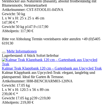
Steinhocker aus Naturstein (Basanit), absolut frostbeständig mit
Blumenmotiv, Steinmetzarbeit
Artikelnummer: CST-STOOL01-045NA
Gewicht: 50 kg
L x W x H: 25 x 25 x 46 cm
147,90 € *
Gewicht
50 kg
p147.9 c117,90
Abholpreis: 117,90 €
Bitte vor Abholung Termin vereinbaren oder anrufen +49 (0)5405
619130
Mehr Informationen
Lagerbestand: 4 Stück
Sofort lieferbar
Kalmar Teak Klappbank 120 cm – Gartenbank aus Upcycled Teak
Kalmar Klappbank aus Upcycled-Teak: elegant, langlebig und
platzsparend. Ideal für Garten & Terrasse.
Artikelnummer: H88-BENCHARM03-120NA
Gewicht: 17.05 kg
L x W x H: 120.5 x 56 x 89 cm
239,00 € *
Gewicht
17.05 kg
p239 c219,00
Abholpreis: 219,00 €