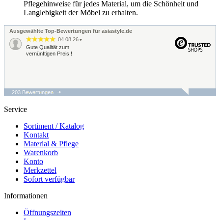
Pflegehinweise für jedes Material, um die Schönheit und
Langlebigkeit der Möbel zu erhalten.
Ausgewählte Top-Bewertungen für asiastyle.de
04.08.26
▼
Gute Qualität zum
vernünftigen Preis !
203 Bewertungen
04.08.26
▼
Schnelle unkomplizierte
Service
Lieferung
Sortiment / Katalog
Kontakt
Material & Pflege
01.08.26
...
Warenkorb
▼
Super schneller Versand
Konto
und super verpackt... Eine
Merkzettel
tolle Ware zu einem
erschwinglichen Preis,
Sofort verfügbar
gerne wieder viel…
Informationen
Öffnungszeiten