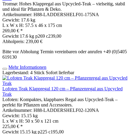
Tromsø: Hohes Klappregal aus Upcycled-Teak – vielseitig, stabil
und ideal für Pflanzen & Deko.
Artikelnummer: H88-LADDERSHELF01-175NA
Gewicht: 17.6 kg
L x W x H: 57.5 x 46 x 175 cm
269,00 € *
Gewicht
17.6 kg
p269 c239,00
Abholpreis: 239,00 €
Bitte vor Abholung Termin vereinbaren oder anrufen +49 (0)5405
619130
Mehr Informationen
Lagerbestand: 4 Stück
Sofort lieferbar
Lofoten Teak Klappregal 120 cm – Pflanzenregal aus Upcycled
Teak
Lofoten: Kompaktes, klappbares Regal aus Upcycled-Teak –
perfekt für Pflanzen und Accessoires.
Artikelnummer: H88-LADDERSHELF02-120NA
Gewicht: 15.15 kg
L x W x H: 50 x 50 x 121 cm
225,00 € *
Gewicht
15.15 kg
p225 c195,00