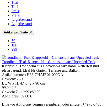
Titel
Titel
Preis
Preis
Lagerbestand
Lagerbestand
Artikel pro Seite
50
50
100
999
Trondheim Teak Klappstuhl – Gartenstuhl aus Upcycled Teak
Klappstuhl Trondheim aus Upcycled-Teak: stabil, wetterfest und
platzsparend. Ideal für Garten, Terrasse und Balkon.
Artikelnummer: H88-CHAIR01-090NA
Gewicht: 7 kg
L x W x H: 47 x 42 x 90 cm
99,00 € *
Gewicht
7 kg
p99 c69,00
Abholpreis: 69,00 €
Bitte vor Abholung Termin vereinbaren oder anrufen +49 (0)5405