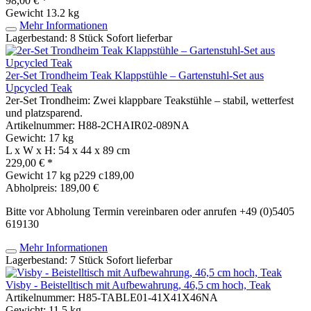
98,00 € *
Gewicht
13.2 kg
Mehr Informationen
Lagerbestand: 8 Stück
Sofort lieferbar
2er-Set Trondheim Teak Klappstühle – Gartenstuhl-Set aus
Upcycled Teak
2er-Set Trondheim: Zwei klappbare Teakstühle – stabil, wetterfest
und platzsparend.
Artikelnummer: H88-2CHAIR02-089NA
Gewicht: 17 kg
L x W x H: 54 x 44 x 89 cm
229,00 € *
Gewicht
17 kg
p229 c189,00
Abholpreis: 189,00 €
Bitte vor Abholung Termin vereinbaren oder anrufen +49 (0)5405
619130
Mehr Informationen
Lagerbestand: 7 Stück
Sofort lieferbar
Visby - Beistelltisch mit Aufbewahrung, 46,5 cm hoch, Teak
Artikelnummer: H85-TABLE01-41X41X46NA
Gewicht: 11.5 kg