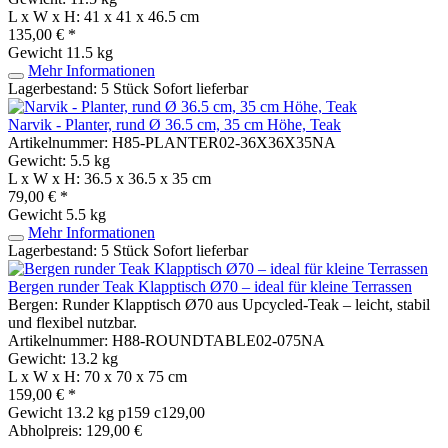
L x W x H: 41 x 41 x 46.5 cm
135,00 € *
Gewicht
11.5 kg
Mehr Informationen
Lagerbestand: 5 Stück
Sofort lieferbar
Narvik - Planter, rund Ø 36.5 cm, 35 cm Höhe, Teak
Artikelnummer: H85-PLANTER02-36X36X35NA
Gewicht: 5.5 kg
L x W x H: 36.5 x 36.5 x 35 cm
79,00 € *
Gewicht
5.5 kg
Mehr Informationen
Lagerbestand: 5 Stück
Sofort lieferbar
Bergen runder Teak Klapptisch Ø70 – ideal für kleine Terrassen
Bergen: Runder Klapptisch Ø70 aus Upcycled-Teak – leicht, stabil
und flexibel nutzbar.
Artikelnummer: H88-ROUNDTABLE02-075NA
Gewicht: 13.2 kg
L x W x H: 70 x 70 x 75 cm
159,00 € *
Gewicht
13.2 kg
p159 c129,00
Abholpreis: 129,00 €