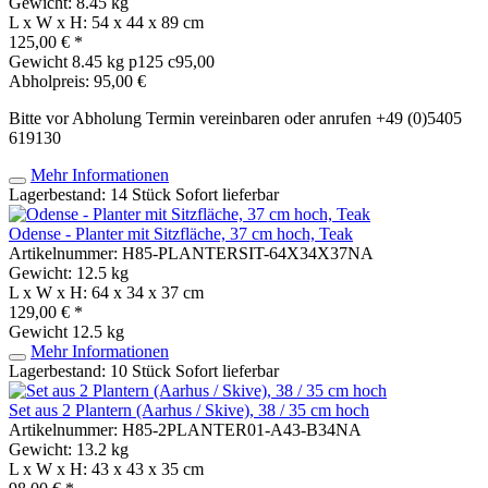
Gewicht: 8.45 kg
L x W x H: 54 x 44 x 89 cm
125,00 € *
Gewicht
8.45 kg
p125 c95,00
Abholpreis: 95,00 €
Bitte vor Abholung Termin vereinbaren oder anrufen +49 (0)5405
619130
Mehr Informationen
Lagerbestand: 14 Stück
Sofort lieferbar
Odense - Planter mit Sitzfläche, 37 cm hoch, Teak
Artikelnummer: H85-PLANTERSIT-64X34X37NA
Gewicht: 12.5 kg
L x W x H: 64 x 34 x 37 cm
129,00 € *
Gewicht
12.5 kg
Mehr Informationen
Lagerbestand: 10 Stück
Sofort lieferbar
Set aus 2 Plantern (Aarhus / Skive), 38 / 35 cm hoch
Artikelnummer: H85-2PLANTER01-A43-B34NA
Gewicht: 13.2 kg
L x W x H: 43 x 43 x 35 cm