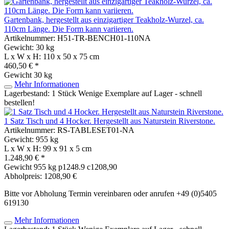
Gartenbank, hergestellt aus einzigartiger Teakholz-Wurzel, ca.
110cm Länge. Die Form kann variieren.
Artikelnummer: H51-TR-BENCH01-110NA
Gewicht: 30 kg
L x W x H: 110 x 50 x 75 cm
460,50 € *
Gewicht
30 kg
Mehr Informationen
Lagerbestand: 1 Stück
Wenige Exemplare auf Lager - schnell
bestellen!
1 Satz Tisch und 4 Hocker. Hergestellt aus Naturstein Riverstone.
Artikelnummer: RS-TABLESET01-NA
Gewicht: 955 kg
L x W x H: 99 x 91 x 5 cm
1.248,90 € *
Gewicht
955 kg
p1248.9 c1208,90
Abholpreis: 1208,90 €
Bitte vor Abholung Termin vereinbaren oder anrufen +49 (0)5405
619130
Mehr Informationen