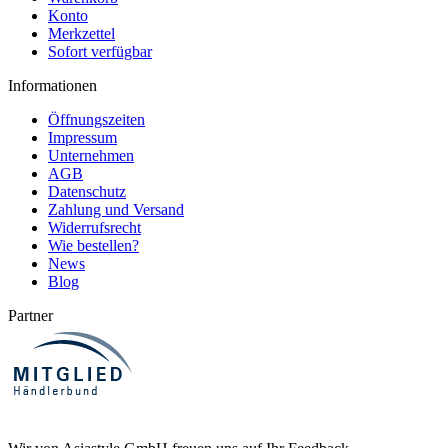
Super schneller Versand
Konto
und super verpackt... Eine
Merkzettel
tolle Ware zu einem
erschwinglichen Preis,
Sofort verfügbar
gerne wieder viel…
Informationen
Öffnungszeiten
Impressum
Unternehmen
AGB
Datenschutz
Zahlung und Versand
Widerrufsrecht
Wie bestellen?
News
Blog
Partner