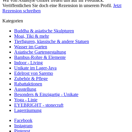
Wir von Asiastyle GmbH freuen uns auf Ihr Feedback.
Veröffentlichen Sie doch eine Rezension in unserem Profil.
Jetzt
Rezension schreiben
Kategorien
Buddha & asiatische Skulpturen
Moai, Tiki & mehr
Tierfiguren, klassische & andere Statuen
Wasser im Garten
Asiatische Gartengestaltung
Bambus-Rohre & Elemente
Indoor - Living
Unikate im Lager-Java
Edelrost von Saremo
Zubehör & Pflege
Rabattaktionen
Ausstellung
Besonders & Einzigartig - Unikate
Yoga - Linie
EYEBRIGHT - stonecraft
Lagerräumung
Facebook
Instagram
Pinterest