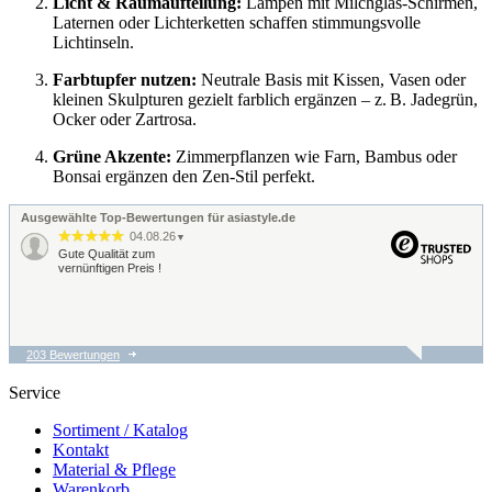
Licht & Raumaufteilung:
Lampen mit Milchglas-Schirmen,
Laternen oder Lichterketten schaffen stimmungsvolle
Lichtinseln.
Farbtupfer nutzen:
Neutrale Basis mit Kissen, Vasen oder
kleinen Skulpturen gezielt farblich ergänzen – z. B. Jadegrün,
Ocker oder Zartrosa.
Grüne Akzente:
Zimmerpflanzen wie Farn, Bambus oder
Bonsai ergänzen den Zen-Stil perfekt.
Ausgewählte Top-Bewertungen für asiastyle.de
04.08.26
▼
Gute Qualität zum
vernünftigen Preis !
203 Bewertungen
04.08.26
▼
Schnelle unkomplizierte
Service
Lieferung
Sortiment / Katalog
Kontakt
Material & Pflege
01.08.26
...
Warenkorb
▼