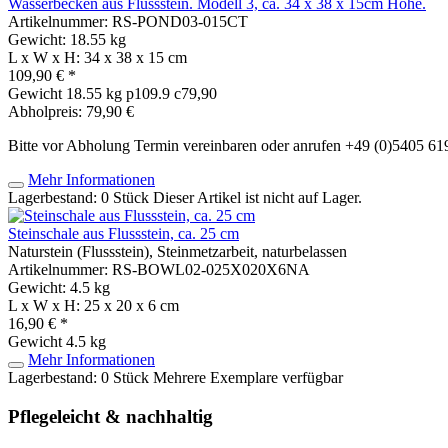
Wasserbecken aus Flussstein. Modell 3, ca. 34 x 38 x 15cm Höhe.
Artikelnummer: RS-POND03-015CT
Gewicht: 18.55 kg
L x W x H: 34 x 38 x 15 cm
109,90 € *
Gewicht
18.55 kg
p109.9 c79,90
Abholpreis: 79,90 €
Bitte vor Abholung Termin vereinbaren oder anrufen +49 (0)5405 6
Mehr Informationen
Lagerbestand: 0 Stück
Dieser Artikel ist nicht auf Lager.
Steinschale aus Flussstein, ca. 25 cm
Naturstein (Flussstein), Steinmetzarbeit, naturbelassen
Artikelnummer: RS-BOWL02-025X020X6NA
Gewicht: 4.5 kg
L x W x H: 25 x 20 x 6 cm
16,90 € *
Gewicht
4.5 kg
Mehr Informationen
Lagerbestand: 0 Stück
Mehrere Exemplare verfügbar
Pflegeleicht & nachhaltig