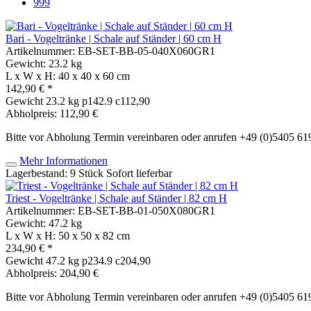
999
Bari - Vogeltränke | Schale auf Ständer | 60 cm H
Artikelnummer: EB-SET-BB-05-040X060GR1
Gewicht: 23.2 kg
L x W x H: 40 x 40 x 60 cm
142,90 € *
Gewicht
23.2 kg
p142.9 c112,90
Abholpreis: 112,90 €
Bitte vor Abholung Termin vereinbaren oder anrufen +49 (0)5405 6
Mehr Informationen
Lagerbestand: 9 Stück
Sofort lieferbar
Triest - Vogeltränke | Schale auf Ständer | 82 cm H
Artikelnummer: EB-SET-BB-01-050X080GR1
Gewicht: 47.2 kg
L x W x H: 50 x 50 x 82 cm
234,90 € *
Gewicht
47.2 kg
p234.9 c204,90
Abholpreis: 204,90 €
Bitte vor Abholung Termin vereinbaren oder anrufen +49 (0)5405 6