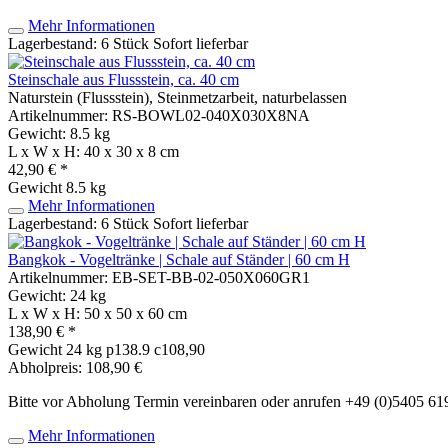
Mehr Informationen
Lagerbestand: 6 Stück
Sofort lieferbar
Steinschale aus Flussstein, ca. 40 cm
Naturstein (Flussstein), Steinmetzarbeit, naturbelassen
Artikelnummer: RS-BOWL02-040X030X8NA
Gewicht: 8.5 kg
L x W x H: 40 x 30 x 8 cm
42,90 € *
Gewicht
8.5 kg
Mehr Informationen
Lagerbestand: 6 Stück
Sofort lieferbar
Bangkok - Vogeltränke | Schale auf Ständer | 60 cm H
Artikelnummer: EB-SET-BB-02-050X060GR1
Gewicht: 24 kg
L x W x H: 50 x 50 x 60 cm
138,90 € *
Gewicht
24 kg
p138.9 c108,90
Abholpreis: 108,90 €
Bitte vor Abholung Termin vereinbaren oder anrufen +49 (0)5405 6
Mehr Informationen