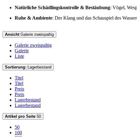
Natürliche Schädlingskontrolle & Bestäubung
: Vögel, Wesp
Ruhe & Ambiente
: Der Klang und das Schauspiel des Wasser
Ansicht
Galerie zweispaltig
Galerie zweispaltig
Galerie
Liste
Sortierung:
Lagerbestand
Titel
Titel
Preis
Preis
Lagerbestand
Lagerbestand
Artikel pro Seite
50
50
100