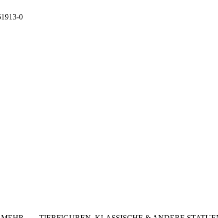
 61913-0
& MEHR
TIERFIGUREN, KLASSISCHE & ANDERE STATUE