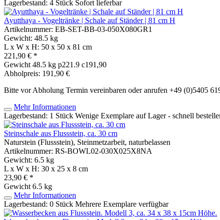
Lagerbestand: 4 Stück
Sofort lieferbar
Ayutthaya - Vogeltränke | Schale auf Ständer | 81 cm H
Artikelnummer: EB-SET-BB-03-050X080GR1
Gewicht: 48.5 kg
L x W x H: 50 x 50 x 81 cm
221,90 € *
Gewicht
48.5 kg
p221.9 c191,90
Abholpreis: 191,90 €
Bitte vor Abholung Termin vereinbaren oder anrufen +49 (0)5405 6
Mehr Informationen
Lagerbestand: 1 Stück
Wenige Exemplare auf Lager - schnell bestelle
Steinschale aus Flussstein, ca. 30 cm
Naturstein (Flussstein), Steinmetzarbeit, naturbelassen
Artikelnummer: RS-BOWL02-030X025X8NA
Gewicht: 6.5 kg
L x W x H: 30 x 25 x 8 cm
23,90 € *
Gewicht
6.5 kg
Mehr Informationen
Lagerbestand: 0 Stück
Mehrere Exemplare verfügbar