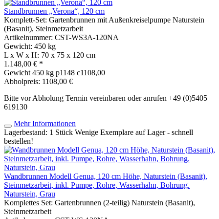
Standbrunnen „Verona“, 120 cm
Komplett-Set: Gartenbrunnen mit Außenkreiselpumpe Naturstein
(Basanit), Steinmetzarbeit
Artikelnummer: CST-WS3A-120NA
Gewicht: 450 kg
L x W x H: 70 x 75 x 120 cm
1.148,00 € *
Gewicht
450 kg
p1148 c1108,00
Abholpreis: 1108,00 €
Bitte vor Abholung Termin vereinbaren oder anrufen +49 (0)5405
619130
Mehr Informationen
Lagerbestand: 1 Stück
Wenige Exemplare auf Lager - schnell
bestellen!
Wandbrunnen Modell Genua, 120 cm Höhe, Naturstein (Basanit),
Steinmetzarbeit, inkl. Pumpe, Rohre, Wasserhahn, Bohrung.
Naturstein, Grau
Komplettes Set: Gartenbrunnen (2-teilig) Naturstein (Basanit),
Steinmetzarbeit