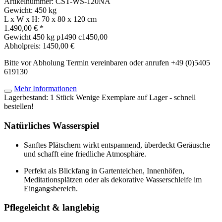
Artikelnummer: CST-WS-120NA
Gewicht: 450 kg
L x W x H: 70 x 80 x 120 cm
1.490,00 € *
Gewicht
450 kg
p1490 c1450,00
Abholpreis: 1450,00 €
Bitte vor Abholung Termin vereinbaren oder anrufen +49 (0)5405
619130
Mehr Informationen
Lagerbestand: 1 Stück
Wenige Exemplare auf Lager - schnell
bestellen!
Natürliches Wasserspiel
Sanftes Plätschern wirkt entspannend, überdeckt Geräusche
und schafft eine friedliche Atmosphäre.
Perfekt als Blickfang in Gartenteichen, Innenhöfen,
Meditationsplätzen oder als dekorative Wasserschleife im
Eingangsbereich.
Pflegeleicht & langlebig