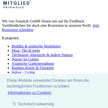
Wir von Asiastyle GmbH freuen uns auf Ihr Feedback.
Veröffentlichen Sie doch eine Rezension in unserem Profil.
Jetzt
Rezension schreiben
Kategorien
Buddha & asiatische Skulpturen
Moai, Tiki & mehr
Tierfiguren, klassische & andere Statuen
Wasser im Garten
Asiatische Gartengestaltung
Bambus-Rohre & Elemente
Indoor - Living
Unikate im Lager-Java
Diese Website verwendet Cookies um Ihnen die
Edelrost von Saremo
Zubehör & Pflege
bestmöglichen Funktionen zu bieten.
Rabattaktionen
Informationen zu Cookies
Ausstellung
Besonders & Einzigartig - Unikate
Yoga - Linie
Technisch notwendig
EYEBRIGHT - stonecraft